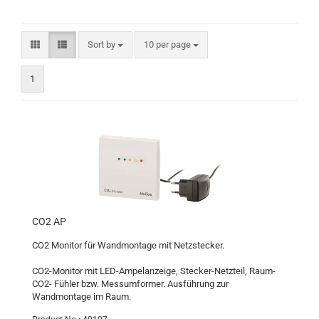
Sort by
per page
Sort by
10 per page
1
CO2 AP
CO2 Monitor für Wandmontage mit Netzstecker.
CO2-Monitor mit LED-Ampelanzeige, Stecker-Netzteil, Raum-
CO2- Fühler bzw. Messumformer. Ausführung zur
Wandmontage im Raum.