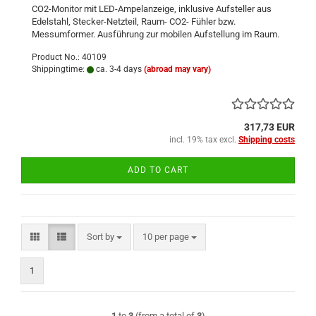
CO2-Monitor mit LED-Ampelanzeige, inklusive Aufsteller aus
Edelstahl, Stecker-Netzteil, Raum- CO2- Fühler bzw.
Messumformer. Ausführung zur mobilen Aufstellung im Raum.
Product No.: 40109
Shippingtime:
ca. 3-4 days
(abroad may vary)
317,73 EUR
incl. 19% tax excl.
Shipping costs
ADD TO CART
Sort by
per page
Sort by
10 per page
1
1
to
3
(from a total of
3
)