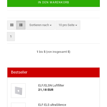
IN DEN WARENKORB
Sortieren nach
pro Seite
Sortieren nach
10 pro Seite
1
1
bis
5
(von insgesamt
5
)
Bestseller
ELF/ELSN Luftfilter
21,18 EUR
ELF-ELS ultraSilence