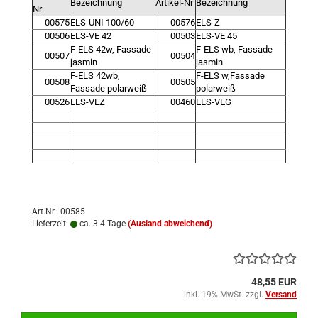
Bezeichnung
Artikel-Nr
Bezeichnung
Nr
00575
ELS-UNI 100/60
00576
ELS-Z
00506
ELS-VE 42
00503
ELS-VE 45
F-ELS 42w, Fassade
F-ELS wb, Fassade
00507
00504
jasmin
jasmin
F-ELS 42wb,
F-ELS w,
Fassade
00508
00505
Fassade polarweiß
polarweiß
00526
ELS-VEZ
00460
ELS-VEG
Art.Nr.: 00585
Lieferzeit:
ca. 3-4 Tage
(Ausland abweichend)
48,55 EUR
inkl. 19% MwSt. zzgl.
Versand