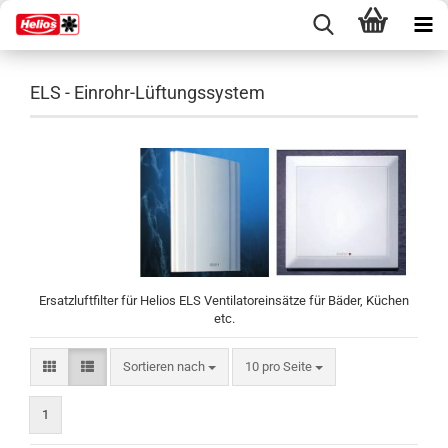
ELS - Einrohr-Lüftungssystem
Ersatzluftfilter für Helios ELS Ventilatoreinsätze für Bäder, Küchen
etc.
Sortieren nach
pro Seite
Sortieren nach
10 pro Seite
1