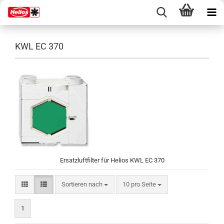
KWL EC 370
Ersatzluftfilter für Helios KWL EC 370
Sortieren nach
pro Seite
Sortieren nach
10 pro Seite
1