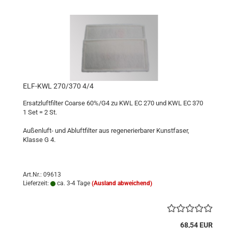
ELF-KWL 270/370 4/4
Ersatzluftfilter Coarse 60%/G4 zu KWL EC 270 und KWL EC 370
1 Set = 2 St.
Außenluft- und Abluftfilter aus regenerierbarer Kunstfaser,
Klasse G 4.
Art.Nr.: 09613
Lieferzeit:
ca. 3-4 Tage
(Ausland abweichend)
68,54 EUR