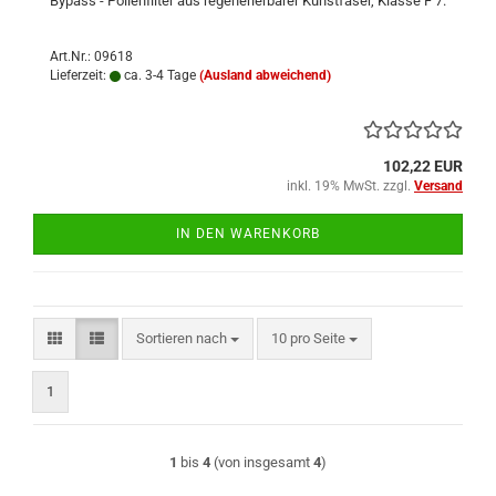
Bypass - Pollenfilter aus regenerierbarer Kunstfaser, Klasse F 7.
Art.Nr.: 09618
Lieferzeit:
ca. 3-4 Tage
(Ausland abweichend)
102,22 EUR
inkl. 19% MwSt. zzgl.
Versand
IN DEN WARENKORB
Sortieren nach
pro Seite
Sortieren nach
10 pro Seite
1
1
bis
4
(von insgesamt
4
)