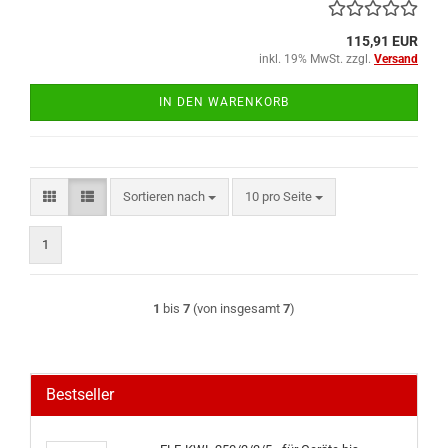
115,91 EUR
inkl. 19% MwSt. zzgl.
Versand
IN DEN WARENKORB
Sortieren nach
pro Seite
Sortieren nach
10 pro Seite
1
1
bis
7
(von insgesamt
7
)
Bestseller