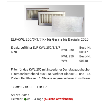
ELF-KWL 250/3/3/7 K - für Geräte bis Baujahr 2020
Ersatz-Luftfilter ELF-KWL 250/3/3/7
Best.-Nr.
KWL 250,
K zu
00817
KWL 250
Best.-Nr.
WW,
00818
Filter für das KWL 250 mit integrierter Dunstabzugshaube.
Filtersatz bestehend aus 2 St. Vorfilter, Klasse G3 und 1 St.
Pollenfilter Klasse F7. Alle aus regenerierbarer Kunstfaser.
1 Satz = 2 St. G3 + 1 St. F7
Art.Nr.: 00047
Lieferzeit:
ca. 3-4 Tage
(Ausland abweichend)