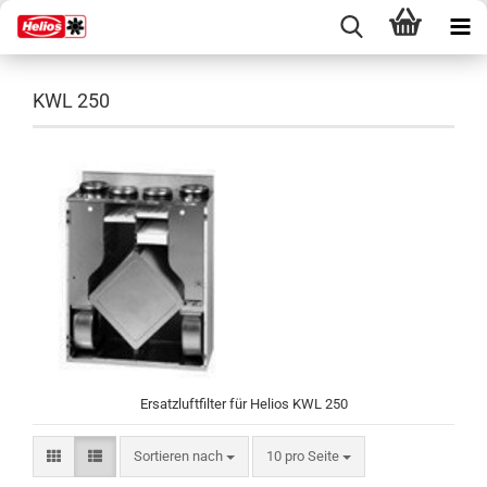
KWL 250
Ersatzluftfilter für Helios KWL 250
Sortieren nach
pro Seite
Sortieren nach
10 pro Seite