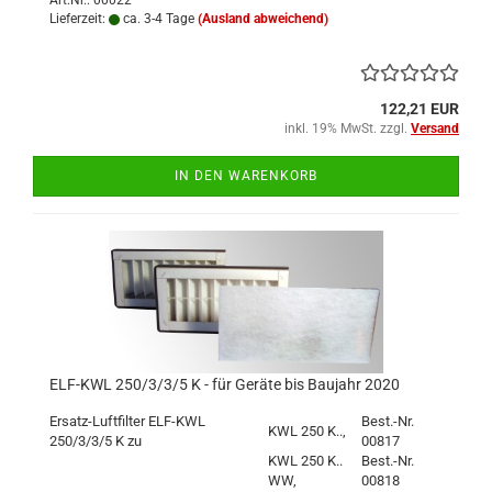
Art.Nr.: 00022
Lieferzeit:
ca. 3-4 Tage
(Ausland abweichend)
122,21 EUR
inkl. 19% MwSt. zzgl.
Versand
IN DEN WARENKORB
ELF-KWL 250/3/3/5 K - für Geräte bis Baujahr 2020
Ersatz-Luftfilter ELF-KWL
Best.-Nr.
KWL 250 K..,
250/3/3/5 K zu
00817
KWL 250 K..
Best.-Nr.
WW,
00818