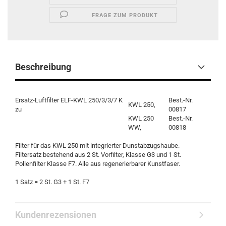
FRAGE ZUM PRODUKT
Beschreibung
Ersatz-Luftfilter ELF-KWL 250/3/3/7 K
Best.-Nr.
KWL 250,
zu
00817
KWL 250
Best.-Nr.
WW,
00818
Filter für das KWL 250 mit integrierter Dunstabzugshaube.
Filtersatz bestehend aus 2 St. Vorfilter, Klasse G3 und 1 St.
Pollenfilter Klasse F7. Alle aus regenerierbarer Kunstfaser.
1 Satz = 2 St. G3 + 1 St. F7
Kundenrezensionen