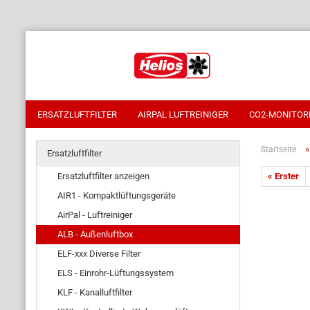
ERSATZLUFTFILTER
AIRPAL LUFTREINIGER
CO2-MONITOR
Startseite
Ersatzluftfilter
Ersatzluftfilter anzeigen
« Erster
AIR1 - Kompaktlüftungsgeräte
AirPal - Luftreiniger
ALB - Außenluftbox
ELF-xxx Diverse Filter
ELS - Einrohr-Lüftungssystem
KLF - Kanalluftfilter