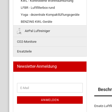
KWL - Kontrollierte Wohnraumlüftung
LFBR - Luftfilterbox rund
Yoga - dezentrale Kompaktlüftungsgeräte
BENZING KWL-Geräte
AirPal Luftreiniger
CO2-Monitore
Ersatzteile
Newsletter-Anmeldung
WEITER
E-
Beschr
ZUR
Mail
NEWSLETTER-
ANMELDUNG
ANMELDEN
Ersatz-Luftf