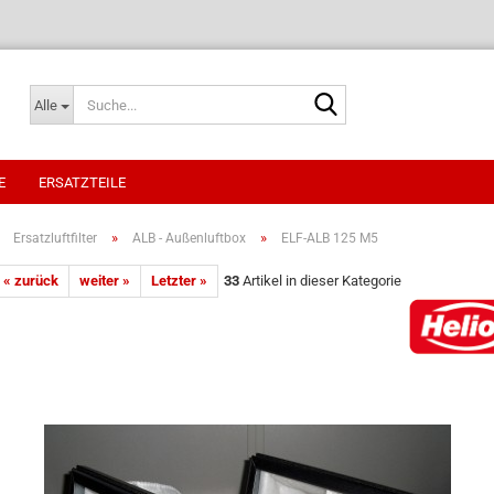
Suche...
Alle
E
ERSATZTEILE
»
»
»
Ersatzluftfilter
ALB - Außenluftbox
ELF-ALB 125 M5
« zurück
weiter »
Letzter »
33
Artikel in dieser Kategorie