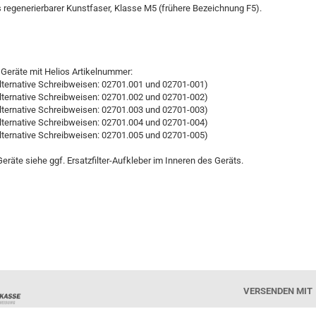
us regenerierbarer Kunstfaser, Klasse M5 (frühere Bezeichnung F5).
Geräte mit Helios Artikelnummer:
lternative Schreibweisen: 02701.001 und 02701-001)
lternative Schreibweisen: 02701.002 und 02701-002)
lternative Schreibweisen: 02701.003 und 02701-003)
lternative Schreibweisen: 02701.004 und 02701-004)
lternative Schreibweisen: 02701.005 und 02701-005)
Geräte siehe ggf. Ersatzfilter-Aufkleber im Inneren des Geräts.
VERSENDEN MIT