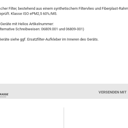
scher Filter, bestehend aus einem synthetischem Filtervlies und Fiberplast-Rah
eprüft. Klasse ISO ePM2,5 60%/M5.
Geräte mit Helios Artikelnummer:
lternative Schreibweisen: 06809.001 und 06809-001)
Geräte siehe ggf. Ersatzfilter-Aufkleber im Inneren des Geräts.
VERSENDEN MIT