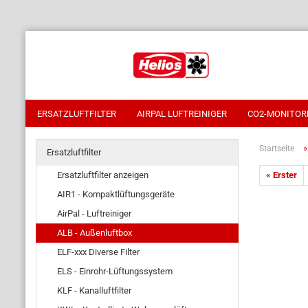
ERSATZLUFTFILTER
AIRPAL LUFTREINIGER
CO2-MONITOR
Startseite
Ersatzluftfilter
Ersatzluftfilter anzeigen
« Erster
AIR1 - Kompaktlüftungsgeräte
AirPal - Luftreiniger
ALB - Außenluftbox
ELF-xxx Diverse Filter
ELS - Einrohr-Lüftungssystem
KLF - Kanalluftfilter