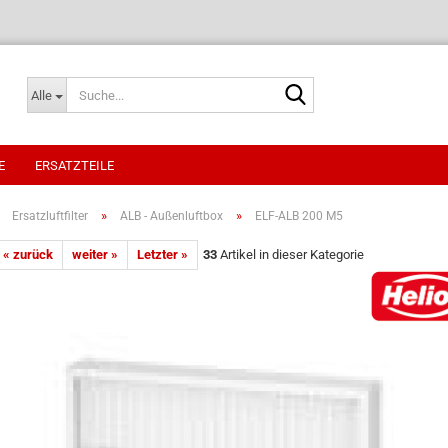
Suche...
Alle
E
ERSATZTEILE
»
»
»
Ersatzluftfilter
ALB - Außenluftbox
ELF-ALB 200 M5
« zurück
weiter »
Letzter »
33
Artikel in dieser Kategorie