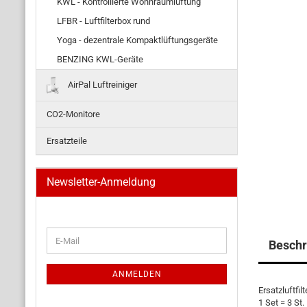
KWL - Kontrollierte Wohnraumlüftung
LFBR - Luftfilterbox rund
Yoga - dezentrale Kompaktlüftungsgeräte
BENZING KWL-Geräte
AirPal Luftreiniger
CO2-Monitore
Ersatzteile
Newsletter-Anmeldung
WEITER
E-
Beschr
ZUR
Mail
NEWSLETTER-
ANMELDUNG
ANMELDEN
Ersatzluftfi
1 Set = 3 St.