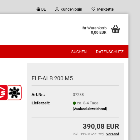
DE
Kundenlogin
Merkzettel
Ihr Warenkorb
0,00 EUR
SUCHEN
DATENSCHUTZ
ELF-ALB 200 M5
Art.Nr.:
07238
Lieferzeit:
ca. 3-4 Tage
(Ausland abweichend)
390,08 EUR
inkl. 19% MwSt. zzgl.
Versand