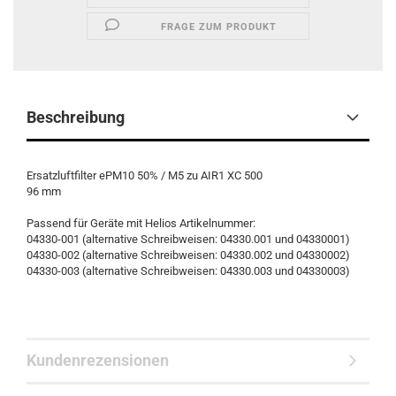
FRAGE ZUM PRODUKT
Beschreibung
Ersatzluftfilter ePM10 50% / M5 zu AIR1 XC 500
96 mm
Passend für Geräte mit Helios Artikelnummer:
04330-001 (alternative Schreibweisen: 04330.001 und 04330001)
04330-002 (alternative Schreibweisen: 04330.002 und 04330002)
04330-003 (alternative Schreibweisen: 04330.003 und 04330003)
Kundenrezensionen