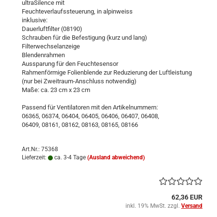
ultraSilence mit
Feuchteverlaufssteuerung, in alpinweiss
inklusive:
Dauerluftfilter (08190)
Schrauben für die Befestigung (kurz und lang)
Filterwechselanzeige
Blendenrahmen
Aussparung für den Feuchtesensor
Rahmenförmige Folienblende zur Reduzierung der Luftleistung
(nur bei Zweitraum-Anschluss notwendig)
Maße: ca. 23 cm x 23 cm
Passend für Ventilatoren mit den Artikelnummern:
06365, 06374, 06404, 06405, 06406, 06407, 06408,
06409, 08161, 08162, 08163, 08165, 08166
Art.Nr.: 75368
Lieferzeit:
ca. 3-4 Tage
(Ausland abweichend)
62,36 EUR
inkl. 19% MwSt. zzgl.
Versand