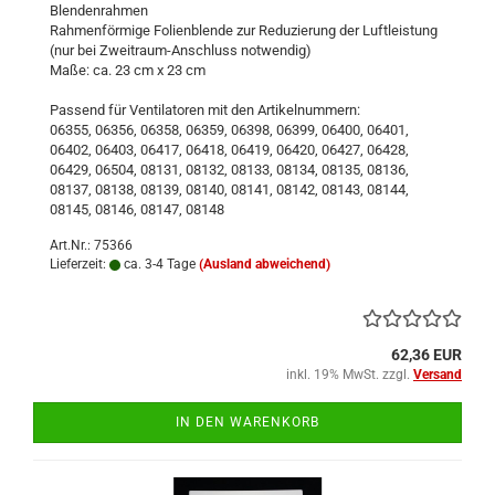
Blendenrahmen
Rahmenförmige Folienblende zur Reduzierung der Luftleistung
(nur bei Zweitraum-Anschluss notwendig)
Maße: ca. 23 cm x 23 cm
Passend für Ventilatoren mit den Artikelnummern:
06355, 06356, 06358, 06359, 06398, 06399, 06400, 06401,
06402, 06403, 06417, 06418, 06419, 06420, 06427, 06428,
06429, 06504, 08131, 08132, 08133, 08134, 08135, 08136,
08137, 08138, 08139, 08140, 08141, 08142, 08143, 08144,
08145, 08146, 08147, 08148
Art.Nr.: 75366
Lieferzeit:
ca. 3-4 Tage
(Ausland abweichend)
62,36 EUR
inkl. 19% MwSt. zzgl.
Versand
IN DEN WARENKORB