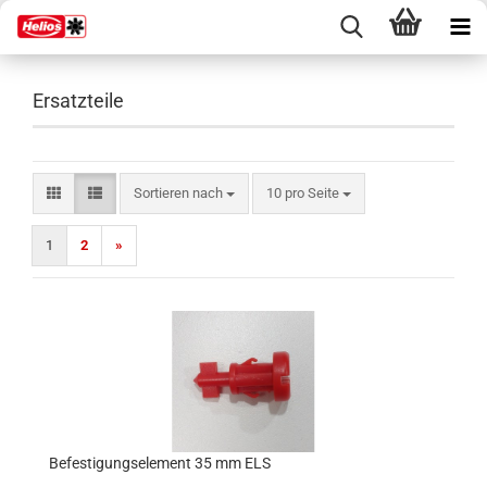
Ersatzteile
Sortieren nach
pro Seite
Sortieren nach
10 pro Seite
1
2
»
Befestigungselement 35 mm ELS