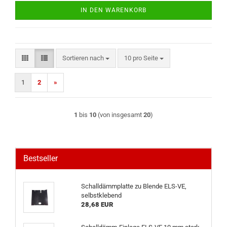
IN DEN WARENKORB
Sortieren nach
pro Seite
Sortieren nach
10 pro Seite
1
2
»
1
bis
10
(von insgesamt
20
)
Bestseller
Schalldämmplatte zu Blende ELS-VE,
selbstklebend
28,68 EUR