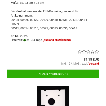
Maße: ca. 23 cm x 23 cm
Für Ventilatoren aus der ELS-Baureihe, passend für
Artikelnummern:
00425, 00426, 00427, 00429, 00430, 00431, 00432, 00434,
00509,
00511, 00514, 00515, 00527, 00535, 00536, 00618
Art.Nr.: 20692
Lieferzeit:
ca. 3-4 Tage
(Ausland abweichend)
31,18 EUR
inkl. 19% MwSt. zzgl.
Versand
IN DEN WARENKORB