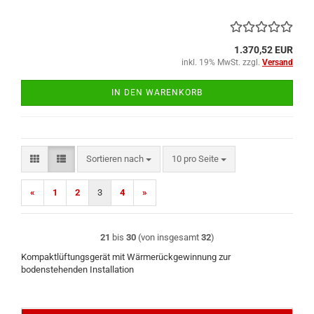
1.370,52 EUR
inkl. 19% MwSt. zzgl.
Versand
IN DEN WARENKORB
Sortieren nach
pro Seite
Sortieren nach
10 pro Seite
«
1
2
3
4
»
21
bis
30
(von insgesamt
32
)
Kompaktlüftungsgerät mit Wärmerückgewinnung zur
bodenstehenden Installation