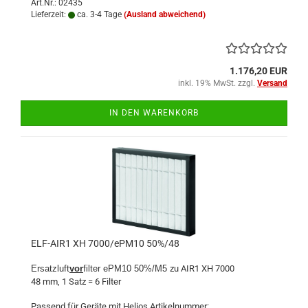
Art.Nr.: 02435
Lieferzeit:
ca. 3-4 Tage
(Ausland abweichend)
1.176,20 EUR
inkl. 19% MwSt. zzgl.
Versand
IN DEN WARENKORB
ELF-AIR1 XH 7000/ePM10 50%/48
Ersatzluft
vor
filter ePM10 50%/M5
zu AIR1 XH 7000
48 mm, 1 Satz = 6 Filter
Passend für Geräte mit Helios Artikelnummer: