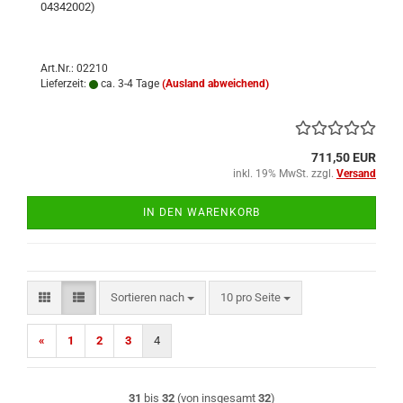
04342002)
Art.Nr.: 02210
Lieferzeit:
ca. 3-4 Tage
(Ausland abweichend)
711,50 EUR
inkl. 19% MwSt. zzgl.
Versand
IN DEN WARENKORB
Sortieren nach
pro Seite
Sortieren nach
10 pro Seite
«
1
2
3
4
31
bis
32
(von insgesamt
32
)